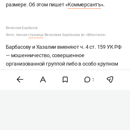
размере. Об этом пишет «
Коммерсантъ
».
Вячеслав Барбасов
Фото: личная
страница
Вячеслава Барбасова во «ВКонтакте»
Барбасову и Хазалии вменяют ч. 4 ст. 159 УК РФ
— мошенничество, совершенное
организованной группой либо в особо крупном
размере. Наказание по этой статьей — до 10 лет
1
лишения свободы. Решение об аресте суд
принял 8 августа. Фабула уголовного дела пока
не раскрывается.
ООО «Дрон Солюшнс» зарегистрировано в
Москве в 2018 году. Компания занимается
разработкой и производством беспилотных