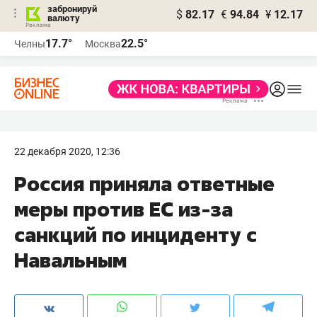
забронируй
$
82.17
€
94.84
¥
12.17
валюту
17.7°
22.5°
Челны
Москва
22 декабря 2020, 12:36
​Россия приняла ответные
меры против ЕС из-за
санкций по инциденту с
Навальным