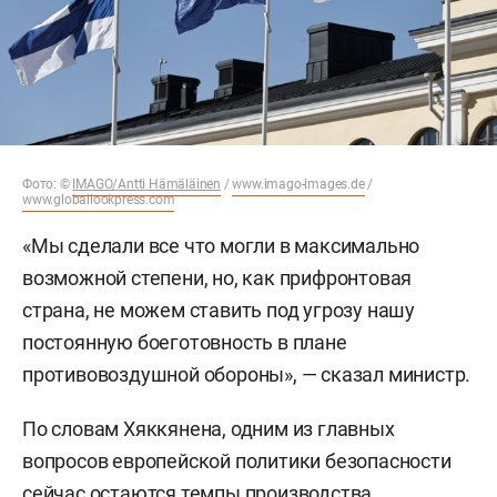
Фото: ©
IMAGO/Antti Hämäläinen
/
www.imago-images.de
/
www.globallookpress.com
«Мы сделали все что могли в максимально
возможной степени, но, как прифронтовая
страна, не можем ставить под угрозу нашу
постоянную боеготовность в плане
противовоздушной обороны», — сказал министр.
По словам Хяккянена, одним из главных
вопросов европейской политики безопасности
сейчас остаются темпы производства