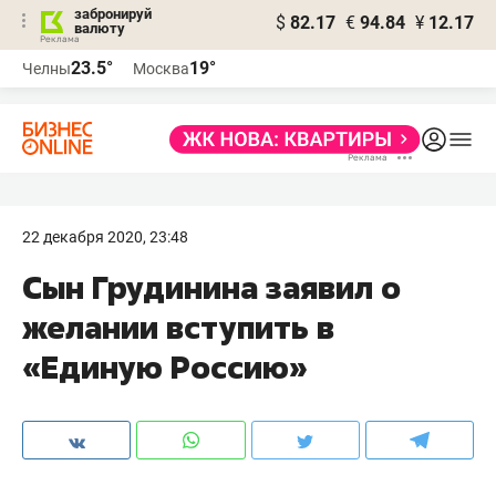
забронируй
$
82.17
€
94.84
¥
12.17
валюту
23.5°
19°
Челны
Москва
22 декабря 2020, 23:48
Сын Грудинина заявил о
желании вступить в
«Единую Россию»