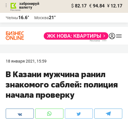
забронируй
$
82.17
€
94.84
¥
12.17
валюту
16.6°
21°
Челны
Москва
18 января 2021, 15:59
​В Казани мужчина ранил
знакомого саблей: полиция
начала проверку