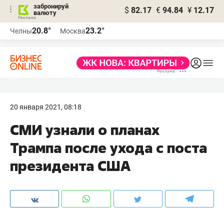
забронируй
$
82.17
€
94.84
¥
12.17
валюту
20.8°
23.2°
Челны
Москва
20 января 2021, 08:18
СМИ узнали о планах
Трампа после ухода с поста
президента США