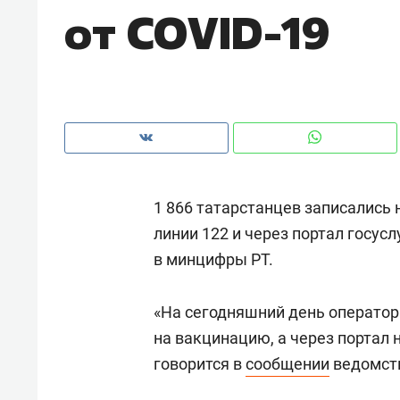
от COVID-19
рынки, почему надо знать аксакал
чем интересен Оман?
1 866 татарстанцев записались 
линии 122 и через портал госус
в минцифры РТ.
«На сегодняшний день оператор
Рекомендуем
Рекоме
на вакцинацию, а через портал 
Падел, фитнес, танцы и даже
Психо
говорится в
сообщении
ведомст
ниндзя-зал: как ТРЦ «Франт»
«Дире
стал Меккой для любителей
когда 