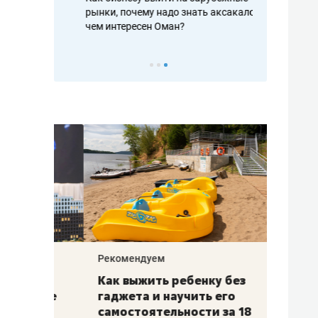
рафакте,
рынки, почему надо знать аксакалов и
о трехкратно
кредитов
чем интересен Оман?
клиентах и ч
Рекомендуем
Рекоме
лья
Как выжить ребенку без
Салих
есте
гаджета и научить его
«Если
а –
самостоятельности за 18
с мин