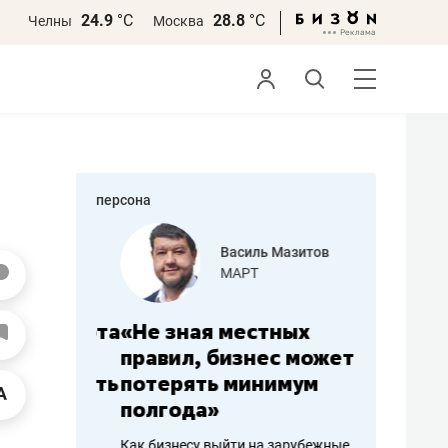
24.9
°С
28.8
°С
Челны
Москва
персона
еменова
Василь Мазитов
»
МАРТ
а: работа
«Не зная местных
«Мне лу
ечься
правил, бизнес может
не зара
вствовать
потерять минимум
чем пот
полгода»
репутац
пошиву
Как бизнесу выйти на зарубежные
Владелец от