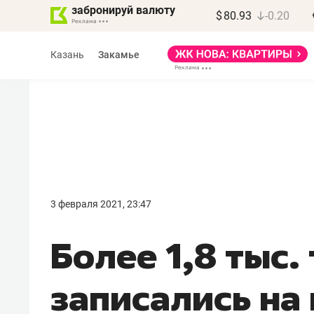
забронируй валюту
$
80.93
-0.20
Казань
Закамье
Василь Мазитов
МАРТ
3 февраля 2021, 23:47
«Не зная местных
Более 1,8 тыс.
правил, бизнес может
потерять минимум
записались на
полгода»
Как бизнесу выйти на зарубежные