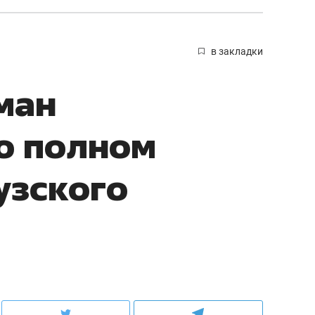
в закладки
ман
о полном
узского