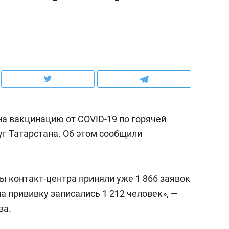
ов и
о трехкратном росте цен, дотошных
школьной формы о конт
клиентах и чудных запросах мастеров
налогах и развитии без 
на вакцинацию от COVID-19 по горячей
луг Татарстана. Об этом сообщили
ы контакт-центра приняли уже 1 866 заявок
ндуем
Рекомендуем
на прививку записались 1 212 человек», —
терапевт «Фороса»:
Дизайнер-прораб Ната
ва.
кторский невроз» –
Наседкина: «Ремонт вм
человек не считает
с мебелью за 2 миллион