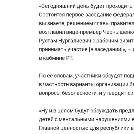
спорта
свою сверх
«Сегодняшний день будет проходить
стрессом»
Состоится первое заседание федерал
вы знаете, решением главы правите
возглавил
вице-премьер Чернышенко.
Рустам Нургалиевич с рабочим визит
принимать участие [в заседании]», 
в кабмине РТ.
По ее словам, участники обсудят по
в частности варианты организации б
вопросы безопасности, и утвердят с
«Ну и в целом будут обсуждать пре
детей с ментальными нарушениями в 
Главной ценностью для республики в