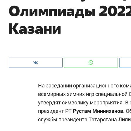
Олимпиады 2022
рынки, почему надо знать аксакалов и
о 
чем интересен Оман?
кл
Казани
На заседании организационного ком
всемирных зимних игр специальной 
утвердят символику мероприятия. В
Рекомендуем
Рекомендуем
президент РТ
Рустам Минниханов
. О
Падел, фитнес, танцы и даже
Психотера
службы президента Татарстана
Лили
ниндзя-зал: как ТРЦ «Франт»
«Директор
стал Меккой для любителей
когда чело