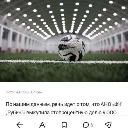
Фото: «БИЗНЕС Online»
По нашим данным, речь идет о том, что АНО «ФК
„Рубин“» выкупила стопроцентную долю у ООО
«ФК „Нефтехимик“» — клубы вошли в единую
6