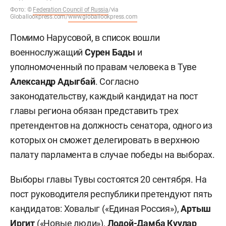
Фото:
©
Federation Council of Russia
/via
Globallookpress.com/
www.globallookpress.com
Помимо Нарусовой, в список вошли
военнослужащий
Сурен Бады
и
уполномоченный по правам человека в Туве
Александр Адыгбай
. Согласно
законодательству, каждый кандидат на пост
главы региона обязан представить трех
претендентов на должность сенатора, одного из
которых он сможет делегировать в верхнюю
палату парламента в случае победы на выборах.
Выборы главы Тувы состоятся 20 сентября. На
пост руководителя республики претендуют пять
кандидатов: Ховалыг («Единая Россия»),
Артыш
Иргит
(«Новые люди»),
Лодой-Дамба Куулар