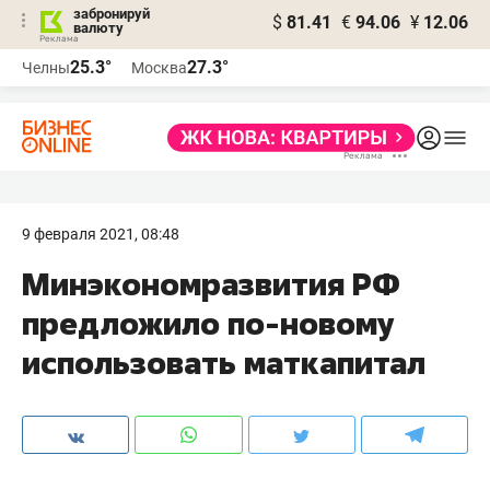
забронируй
$
81.41
€
94.06
¥
12.06
валюту
25.3°
27.3°
Челны
Москва
9 февраля 2021, 08:48
Минэкономразвития РФ
предложило по-новому
использовать маткапитал