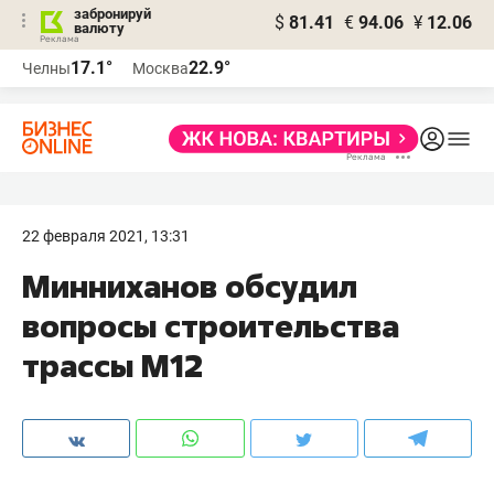
забронируй
$
81.41
€
94.06
¥
12.06
валюту
17.1°
22.9°
Челны
Москва
22 февраля 2021, 13:31
Минниханов обсудил
вопросы строительства
трассы М12