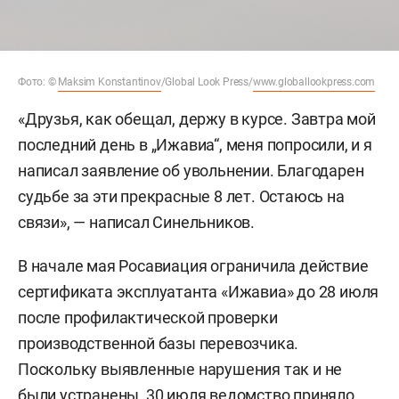
Фото: ©
Maksim Konstantinov
/Global Look Press/
www.globallookpress.com
«Друзья, как обещал, держу в курсе. Завтра мой
последний день в „Ижавиа“, меня попросили, и я
написал заявление об увольнении. Благодарен
судьбе за эти прекрасные 8 лет. Остаюсь на
связи», — написал Синельников.
В начале мая Росавиация ограничила действие
сертификата эксплуатанта «Ижавиа» до 28 июля
после профилактической проверки
производственной базы перевозчика.
Поскольку выявленные нарушения так и не
были устранены, 30 июля ведомство
приняло