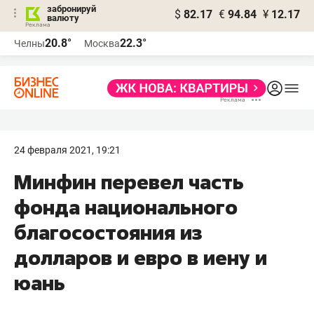
забронируй
$
82.17
€
94.84
¥
12.17
валюту
20.8°
22.3°
Челны
Москва
24 февраля 2021, 19:21
Минфин перевел часть
фонда национального
благосостояния из
долларов и евро в иену и
юань