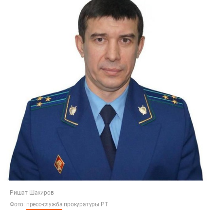
Ришат Шакиров
Фото:
пресс-служба
прокуратуры РТ