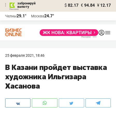
забронируй
$
82.17
€
94.84
¥
12.17
валюту
29.1°
24.7°
Челны
Москва
25 февраля 2021, 18:46
В Казани пройдет выставка
художника Ильгизара
Хасанова