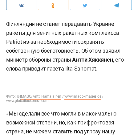
Финляндия не станет передавать Украине
ракеты для зенитных ракетных комплексов
Patriot из-за необходимости сохранять
собственную боеготовность. Об этом заявил
министр обороны страны
Антти Хяккянен
, его
слова приводит газета
Ilta-Sanomat
.
Фото: ©
IMAGO/Antti Hämäläinen
/
www.imago-images.de
/
www.globallookpress.com
«Мы сделали все что могли в максимально
возможной степени, но, как прифронтовая
страна, не можем ставить под угрозу нашу