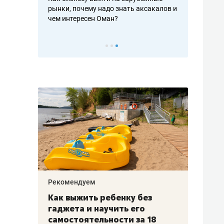
рафакте,
рынки, почему надо знать аксакалов и
о трехкратно
кредитов
чем интересен Оман?
клиентах и ч
Рекомендуем
Рекоме
лья
Как выжить ребенку без
Салих
есте
гаджета и научить его
«Если
а –
самостоятельности за 18
с мин