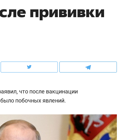
сле прививки
ов и
о трехкратном росте цен, дотошных
школьной формы о конт
клиентах и чудных запросах мастеров
налогах и развитии без 
заявил, что после вакцинации
е было побочных явлений.
ндуем
Рекомендуем
терапевт «Фороса»:
Дизайнер-прораб Ната
кторский невроз» –
Наседкина: «Ремонт вм
человек не считает
с мебелью за 2 миллион