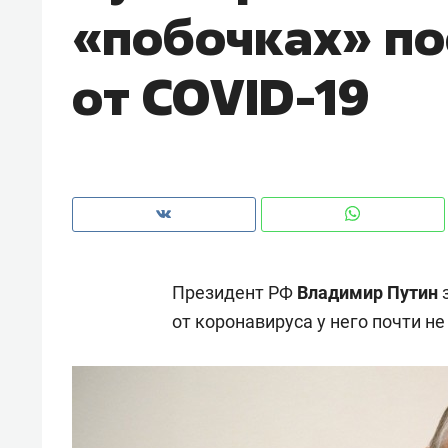
«побочках» по
рынки, почему надо знать аксакал
чем интересен Оман?
от COVID-19
Президент РФ
Владимир Путин
от коронавируса у него почти н
Рекомендуем
Рекоме
Оставить шум за волной: как
Психо
строят тишину в казанском
«Дире
ЖК «Заря»
когда 