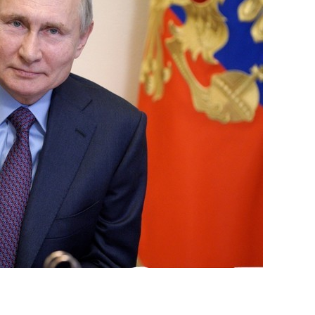
сверхнагрузку
для меня это челлендж
сом»