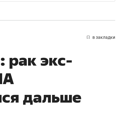
в закладки
 рак экс-
ША
лся дальше