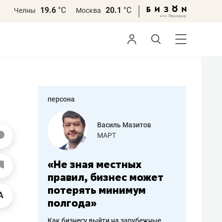
19.6
°С
20.1
°С
Челны
Москва
персона
еменова
Василь Мазитов
»
МАРТ
а: работа
«Не зная местных
«Мне лу
ечься
правил, бизнес может
не зара
вствовать
потерять минимум
чем пот
полгода»
репутац
пошиву
Как бизнесу выйти на зарубежные
Владелец от