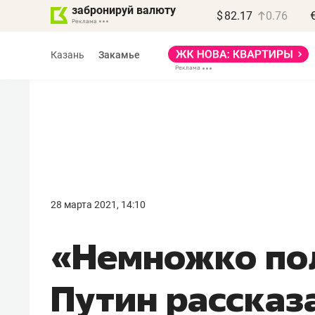
забронируй валюту
$
82.17
0.76
Казань
Закамье
Василь Мазитов
МАРТ
28 марта 2021, 14:10
«Не зная местных
«Немножко по
правил, бизнес может
потерять минимум
Путин рассказ
полгода»
Как бизнесу выйти на зарубежные