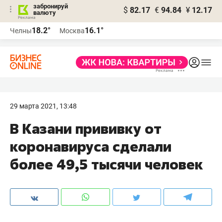
забронируй
$
82.17
€
94.84
¥
12.17
валюту
18.2°
16.1°
Челны
Москва
29 марта 2021, 13:48
В Казани прививку от
коронавируса сделали
более 49,5 тысячи человек