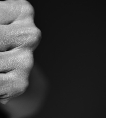
сверхнагрузку
для меня это челлендж
сом»