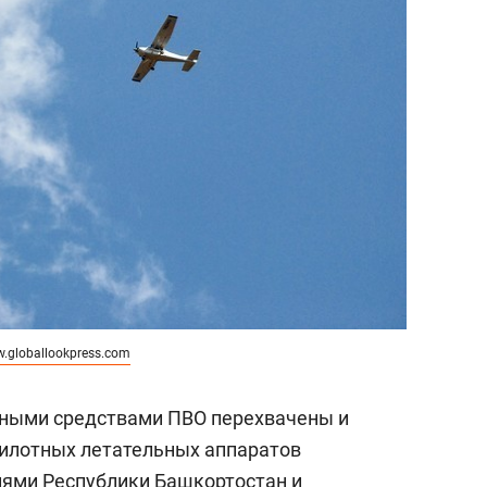
.globallookpress.com
урными средствами ПВО перехвачены и
пилотных летательных аппаратов
иями Республики Башкортостан и