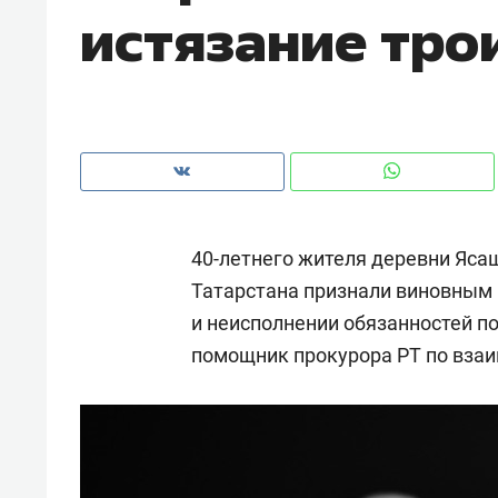
истязание тро
рынки, почему надо знать аксакал
чем интересен Оман?
40-летнего жителя деревни Яс
Татарстана признали виновным 
и неисполнении обязанностей по
помощник прокурора РТ по вза
Рекомендуем
Рекоме
Оставить шум за волной: как
Психо
строят тишину в казанском
«Дире
ЖК «Заря»
когда 