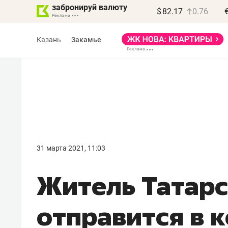
забронируй валюту
$
82.17
0.76
Казань
Закамье
Василь Мазитов
МАРТ
31 марта 2021, 11:03
«Не зная местных
Житель Татарс
правил, бизнес может
потерять минимум
отправится в 
полгода»
Как бизнесу выйти на зарубежные