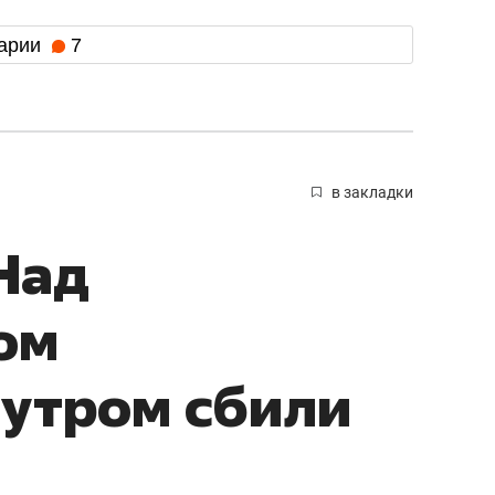
арии
7
в закладки
Над
ом
 утром сбили