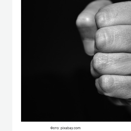
свою 
стрес
Фото: pixabay.com