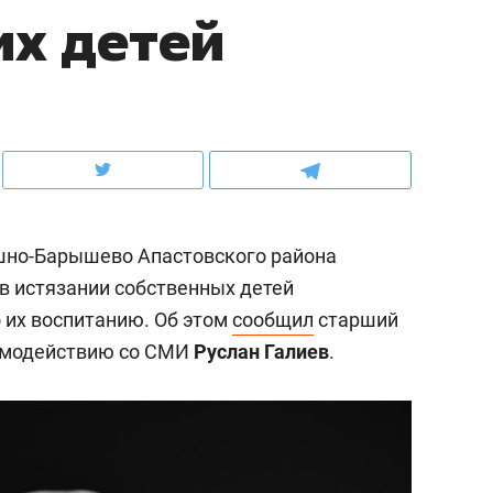
их детей
ов и
о трехкратном росте цен, дотошных
школьной формы о конт
клиентах и чудных запросах мастеров
налогах и развитии без 
ашно-Барышево Апастовского района
в истязании собственных детей
 их воспитанию. Об этом
сообщил
старший
имодействию со СМИ
Руслан Галиев
.
ндуем
Рекомендуем
терапевт «Фороса»:
Дизайнер-прораб Ната
кторский невроз» –
Наседкина: «Ремонт вм
человек не считает
с мебелью за 2 миллион