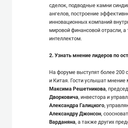
свою 
сделок, подводные камни синди
стрес
ангелов, построение эффектив
инновационных компаний внутр
мировой финансовой отрасли, а
интеллектом.
2. Узнать мнение лидеров по о
На форуме выступят более 200 
и Китая. Гости услышат мнение
Максима Решетникова
, предсе
Дворковича
, инвестора и управ
Александра Галицкого
, управля
Александру Джонсон
, сооснов
Варданяна
, а также других пре