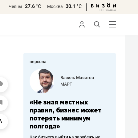
27.6
°С
30.1
°С
Челны
Москва
персона
еменова
Василь Мазитов
»
МАРТ
а: работа
«Не зная местных
«Мне лу
ечься
правил, бизнес может
не зара
вствовать
потерять минимум
чем пот
полгода»
репутац
пошиву
Как бизнесу выйти на зарубежные
Владелец от