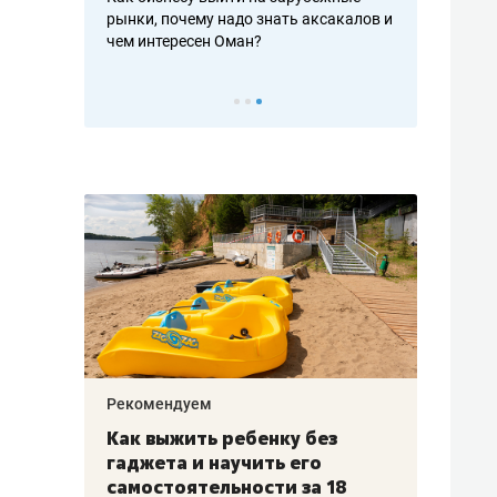
рафакте,
рынки, почему надо знать аксакалов и
о трехкратно
кредитов
чем интересен Оман?
клиентах и ч
Рекомендуем
Рекоме
лья
Как выжить ребенку без
Салих
есте
гаджета и научить его
«Если
а –
самостоятельности за 18
с мин