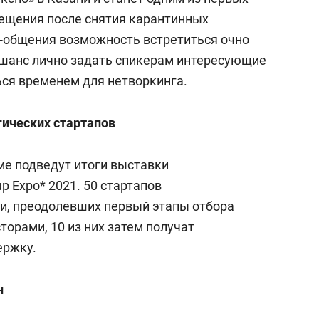
ещения после снятия карантинных
н-общения возможность встретиться очно
т шанс лично задать спикерам интересующие
ься временем для нетворкинга.
гических стартапов
е подведут итоги выставки
p Expo* 2021. 50 стартапов
и, преодолевших первый этапы отбора
торами, 10 из них затем получат
ержку.
н