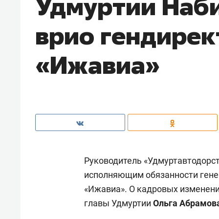
Удмуртии Наби
врио гендирек
«Ижавиа»
Руководитель «Удмуртавтодорс
исполняющим обязанности гене
«Ижавиа». О кадровых изменен
главы Удмуртии
Ольга Абрамов