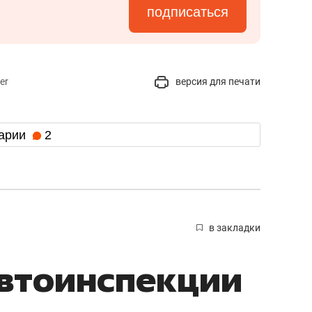
подписаться
er
версия для печати
арии
2
в закладки
автоинспекции