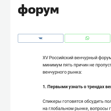
форум
рынки, почему надо знать аксакал
чем интересен Оман?
XV Российский венчурный форум 
минимум пять причин не пропус
венчурного рынка:
1. Первыми узнать о трендах ве
Рекомендуем
Рекоме
Оставить шум за волной: как
Психо
Спикеры готовятся обсудить по
строят тишину в казанском
«Дире
на глобальном рынке, вопросы 
ЖК «Заря»
когда 