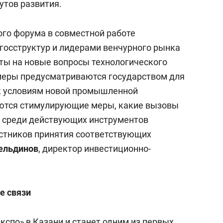
утов развития.
ого форума в совместной работе
 госструктур и лидерами венчурного рынка
ты на новые вопросы технологического
меры предусматриваются государством для
 к условиям новой промышленной
ются стимулирующие меры, какие вызовы
я среди действующих инструментов
астников принятия соответствующих
ельдинов
, директор инвестиционно-
е связи
спо» в Казани и станет одним из первых