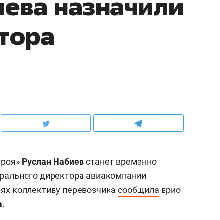
ева назначили
тора
троя»
Руслан Набиев
станет временно
рального директора авиакомпании
иях коллективу перевозчика
сообщила
врио
а
.