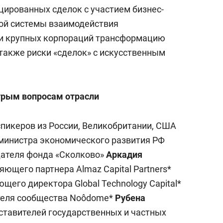
сверхнагрузку
для меня это челлендж
цированных сделок с участием бизнес-
сом»
ной системы взаимодействия
и крупных корпораций трансформацию
 также риски «сделок» с искусственным
стрым вопросам отрасли
спикеров из России, Великобритании, США
 министра экономического развития РФ
дателя фонда «Сколково»
Аркадия
ляющего партнера Almaz Capital Partners*
ющего директора Global Technology Capital*
ателя сообщества Noôdome*
Рубена
дставителей государственных и частных