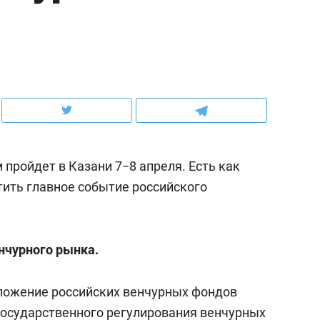
ов и
о трехкратном росте цен, дотошных
школьной формы о конт
клиентах и чудных запросах мастеров
налогах и развитии без 
пройдет в Казани 7−8 апреля. Есть как
тить главное событие российского
нчурного рынка.
ндуем
Рекомендуем
терапевт «Фороса»:
Дизайнер-прораб Ната
ложение российских венчурных фондов
кторский невроз» –
Наседкина: «Ремонт вм
государственного регулирования венчурных
человек не считает
с мебелью за 2 миллион