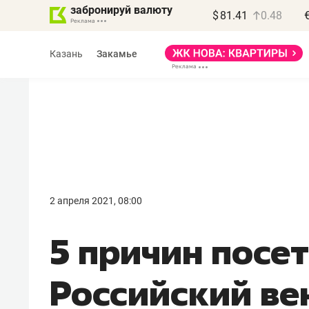
забронируй валюту
$
81.41
0.48
Казань
Закамье
Василь Мазитов
МАРТ
2 апреля 2021, 08:00
«Не зная местных
5 причин посе
правил, бизнес может
потерять минимум
Российский ве
полгода»
Как бизнесу выйти на зарубежные