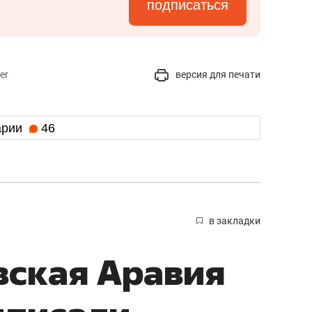
подписаться
er
версия для печати
арии
46
в закладки
вская Аравия