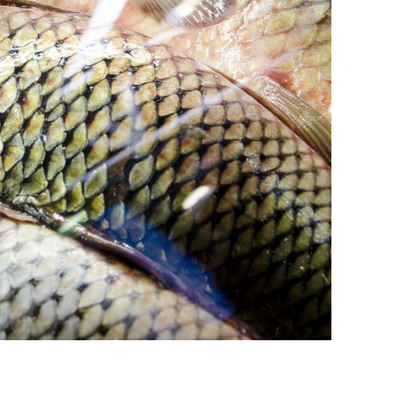
еня это челлендж!»
дней