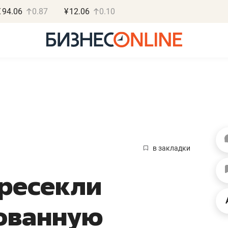
€
94.06
0.87
¥
12.06
0.10
Василь М
МАРТ
в закладки
«Не зная мест
пресекли
правил, бизнес
потерять мини
ованную
полгода»
Как бизнесу выйти на з