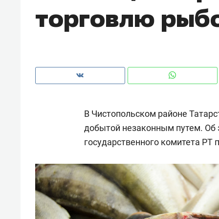
торговлю рыб
В Чистопольском районе Татарс
добытой незаконным путем. Об 
государственного комитета РТ 
Рекомендуем
Рекоме
: как
Психотерапевт «Фороса»:
Дизай
ском
«Директорский невроз» –
Насед
когда человек не считает
с мебе