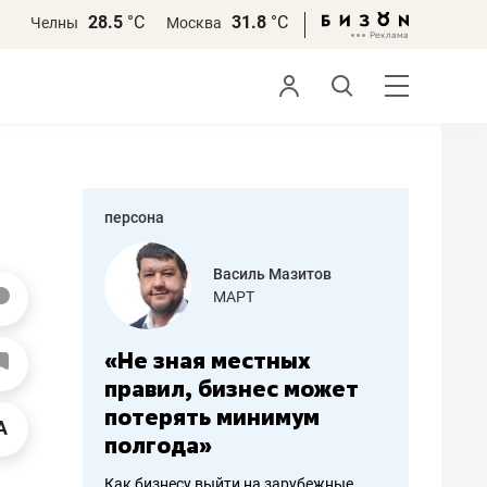
28.5
°С
31.8
°С
Челны
Москва
персона
азитов
Роман Ободец
«Готовые решения»
ных
«Мне лучше
«Мама г
 может
не заработать вообще,
помогае
мум
чем потерять
от болез
репутацию»
себя жи
арубежные
Владелец отделочной фирмы
Наследница б