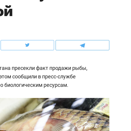
ой
рынки, почему надо зна
чем интересен Оман?
тана пресекли факт продажи рыбы,
этом сообщили в пресс-службе
по биологическим ресурсам.
ндуем
Рекомендуем
нер-прораб Наталья
Как выжить ребенку бе
кина: «Ремонт вместе
гаджета и научить его
лью за 2 миллиона –
самостоятельности за 