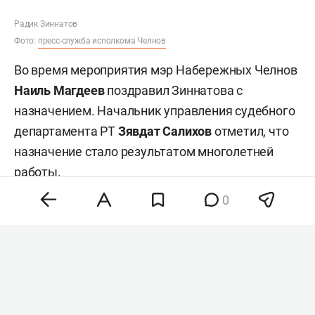
Радик Зиннатов
Фото:
пресс-служба исполкома Челнов
Во время мероприятия мэр Набережных Челнов
Наиль Магдеев
поздравил Зиннатова с
назначением. Начальник управления судебного
департамента РТ
Зявдат Салихов
отметил, что
назначение стало результатом многолетней
работы.
0
На этом посту Зиннатов сменил
Марса
Самитова
, который в августе прошлого года
досрочно
ушел
в отставку, не дожидаясь
окончания срока полномочий в 2027-м. При этом
Самитов продолжил работу в качестве судьи.
Заместителем председателя