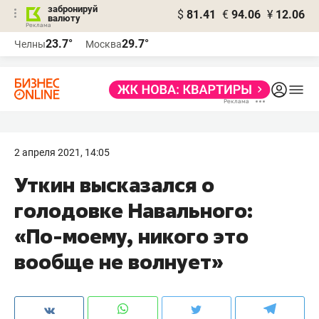
забронируй
$
81.41
€
94.06
¥
12.06
валюту
23.7°
29.7°
Челны
Москва
2 апреля 2021, 14:05
Уткин высказался о
голодовке Навального:
«По-моему, никого это
вообще не волнует»