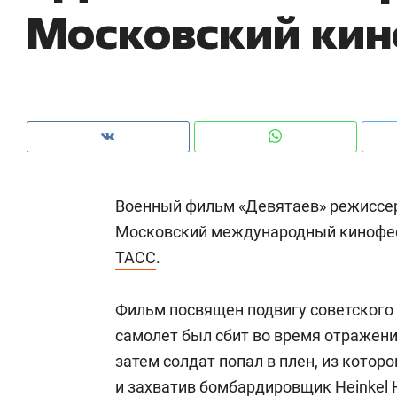
Московский кин
рынки, почему надо знать аксакалов и
о 
чем интересен Оман?
кл
Военный фильм «Девятаев» режисс
Московский международный кинофес
ТАСС
.
Фильм посвящен подвигу советского
Рекомендуем
Рекомендуем
самолет был сбит во время отражени
Оставить шум за волной: как
Психотера
затем солдат попал в плен, из которо
строят тишину в казанском
«Директор
и захватив бомбардировщик Heinkel H
ЖК «Заря»
когда чело