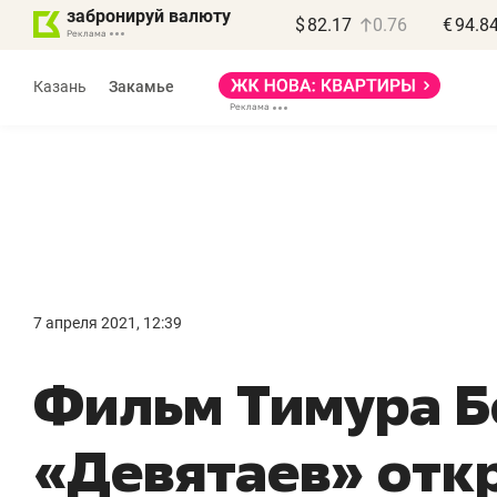
забронируй валюту
$
82.17
0.76
€
94.8
Казань
Закамье
Василь Мазитов
МАРТ
7 апреля 2021, 12:39
«Не зная местных
«
Фильм Тимура 
правил, бизнес может
н
потерять минимум
ч
«Девятаев» отк
полгода»
р
Как бизнесу выйти на зарубежные
Вл