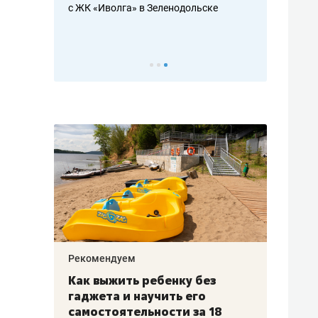
с ЖК «Иволга» в Зеленодольске
ть аксакалов и
школьной фор
налогах и раз
Рекомендуем
Рекоме
лья
Как выжить ребенку без
Салих
есте
гаджета и научить его
«Если
а –
самостоятельности за 18
с мин