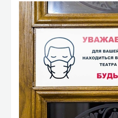
спорта
свою 
стрес