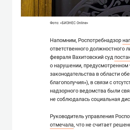
Фото: «БИЗНЕС Online»
Напомним, Роспотребнадзор
на
ответственного должностного ли
февраля Вахитовский суд
поста
о нарушении, предусмотренном ч
законодательства в области об
благополучия»), в связи с отсу
надзорного ведомства были связ
не соблюдалась социальная дис
Руководитель управления Росп
отмечала
, что не считает реше