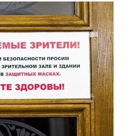
сверхнагрузку
для меня это челлендж
сом»