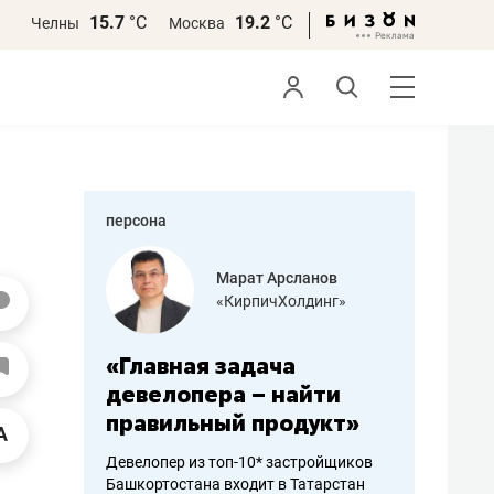
15.7
°С
19.2
°С
Челны
Москва
персона
азитов
Марат Арсланов
«КирпичХолдинг»
ных
«Главная задача
«Мама г
 может
девелопера – найти
помогае
мум
правильный продукт»
от болез
себя жи
Девелопер из топ-10* застройщиков
Башкортостана входит в Татарстан
арубежные
Наследница б