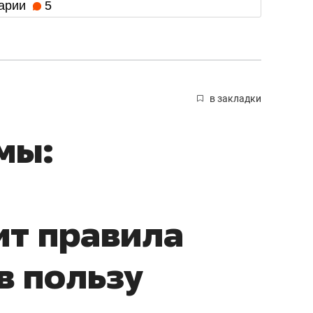
арии
5
в закладки
мы:
ит правила
в пользу