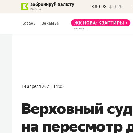
забронируй валюту
$
80.93
-0.20
Казань
Закамье
Марат Арсланов
«КирпичХолдинг»
14 апреля 2021, 14:05
«Главная задача
​Верховный су
девелопера – найти
правильный продукт»
на пересмотр 
Девелопер из топ-10* застройщико
Башкортостана входит в Татарстан