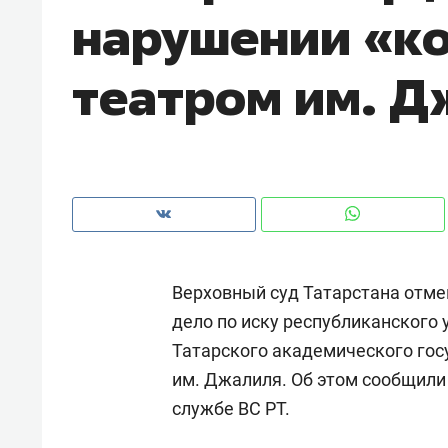
нарушении «к
с ЖК «Иволга» в Зеленодольске
театром им. 
Верховный суд Татарстана отм
дело по иску республиканского
Татарского академического гос
Рекомендуем
Рекоме
им. Джалиля. Об этом сообщили 
Падел, фитнес, танцы и даже
Психо
службе ВС РТ.
ниндзя-зал: как ТРЦ «Франт»
«Дире
стал Меккой для любителей
когда 