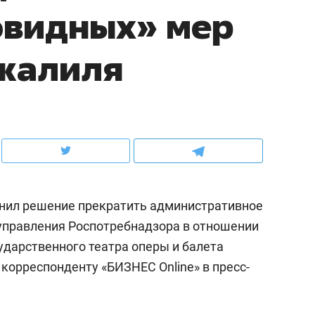
овидных» мер
школьной формы о контрафакте,
рынки, почему надо зна
налогах и развитии без кредитов
чем интересен Оман?
Джалиля
енил решение прекратить административное
 управления Роспотребнадзора в отношении
ударственного театра оперы и балета
ндуем
Рекомендуем
корреспонденту «БИЗНЕС Online» в пресс-
терапевт «Фороса»:
Дизайнер-прораб Ната
кторский невроз» –
Наседкина: «Ремонт вм
человек не считает
с мебелью за 2 миллион