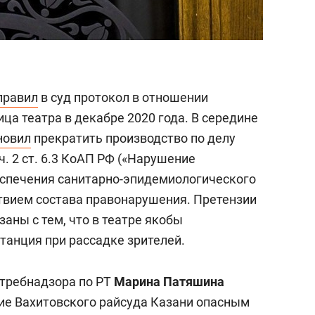
правил
в суд протокол в отношении
ца театра в декабре 2020 года. В середине
новил
прекратить производство по делу
. 2 ст. 6.3 КоАП РФ («Нарушение
еспечения санитарно-эпидемиологического
тствием состава правонарушения. Претензии
аны с тем, что в театре якобы
танция при рассадке зрителей.
отребнадзора по РТ
Марина Патяшина
ние Вахитовского райсуда Казани опасным