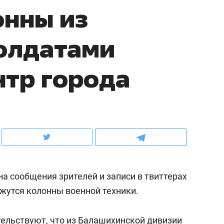
онны из
ов и
о трехкратном росте цен, дотошных
школьной формы о конт
клиентах и чудных запросах мастеров
налогах и развитии без 
солдатами
нтр города
а сообщения зрителей и записи в твиттерах
ндуем
Рекомендуем
жутся колонны военной техники.
терапевт «Фороса»:
Дизайнер-прораб Ната
кторский невроз» –
Наседкина: «Ремонт вм
человек не считает
с мебелью за 2 миллион
етельствуют, что из Балашихинской дивизии