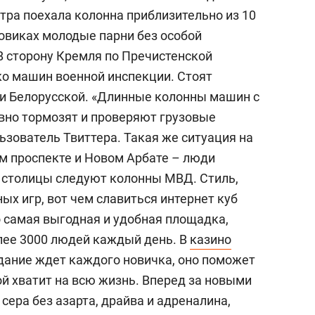
сверхнагрузку
для меня это челлендж
тра поехала колонна приблизительно из 10
сом»
зовиках молодые парни без особой
В сторону Кремля по Пречистенской
о машин военной инспекции. Стоят
 и Белорусской. «Длинные колонны машин с
ивно тормозят и проверяют грузовые
ьзователь Твиттера. Такая же ситуация на
м проспекте и Новом Арбате – люди
а столицы следуют колонны МВД. Стиль,
ых игр, вот чем славиться интернет куб
о самая выгодная и удобная площадка,
лее 3000 людей каждый день. В
казино
дание ждет каждого новичка, оно поможет
ой хватит на всю жизнь. Вперед за новыми
сера без азарта, драйва и адреналина,