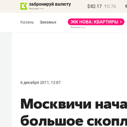
забронируй валюту
$
82.17
0.76
Казань
Закамье
Василь Мазитов
МАРТ
6 декабря 2011, 12:07
«Не зная местных
Москвичи нача
правил, бизнес может
потерять минимум
большое скопл
полгода»
Как бизнесу выйти на зарубежные