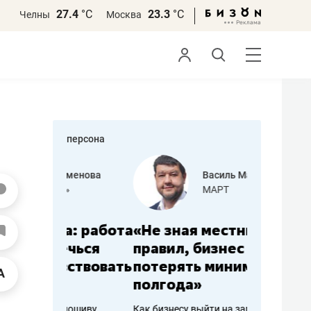
27.4
°С
23.3
°С
Челны
Москва
персона
еменова
Василь Мазитов
»
МАРТ
а: работа
«Не зная местных
«Мне лу
ечься
правил, бизнес может
не зара
вствовать
потерять минимум
чем пот
полгода»
репутац
пошиву
Как бизнесу выйти на зарубежные
Владелец от