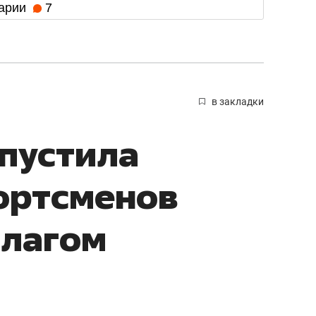
арии
7
в закладки
опустила
ортсменов
флагом