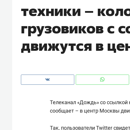
техники – кол
рынки, почему надо знать аксакал
чем интересен Оман?
грузовиков с 
движутся в це
Телеканал «Дождь» со ссылкой н
Рекомендуем
Рекоме
сообщает – в центр Москвы дви
Оставить шум за волной: как
Психо
строят тишину в казанском
«Дире
ЖК «Заря»
когда 
Так, пользователи Twitter свид