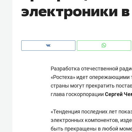
электроники в
рынки, почему надо знать аксакал
чем интересен Оман?
Разработка отечественной рад
«Ростеха» идет опережающими т
страны могут прекратить поста
глава госкорпорации
Сергей Че
Рекомендуем
Рекоме
«Тенденция последних лет пока
Падел, фитнес, танцы и даже
Психо
электронных компонентов, изде
ниндзя-зал: как ТРЦ «Франт»
«Дире
быть прекращены в любой моме
стал Меккой для любителей
когда 