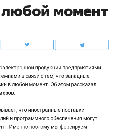
 любой момент
ов и
о трехкратном росте цен, дотошных
школьной формы о конт
клиентах и чудных запросах мастеров
налогах и развитии без 
иоэлектронной продукции предприятиями
емпами в связи с тем, что западные
вки в любой момент. Об этом рассказал
мезов
.
ндуем
Рекомендуем
зывает, что иностранные поставки
терапевт «Фороса»:
Дизайнер-прораб Ната
лий и программного обеспечения могут
кторский невроз» –
Наседкина: «Ремонт вм
нт. Именно поэтому мы форсируем
человек не считает
с мебелью за 2 миллион