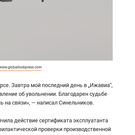
www.globallookpress.com
урсе. Завтра мой последний день в „Ижавиа“,
явление об увольнении. Благодарен судьбе
сь на связи», — написал Синельников.
ичила действие сертификата эксплуатанта
филактической проверки производственной