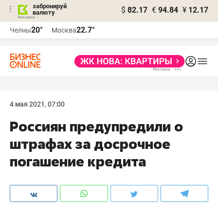
забронируй
$
82.17
€
94.84
¥
12.17
валюту
20°
22.7°
Челны
Москва
4 мая 2021, 07:00
Россиян предупредили о
штрафах за досрочное
погашение кредита