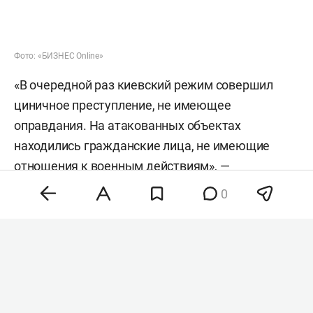
Фото: «БИЗНЕС Online»
«В очередной раз киевский режим совершил
циничное преступление, не имеющее
оправдания. На атакованных объектах
находились гражданские лица, не имеющие
отношения к военным действиям», —
подчеркнули в следкоме.
0
СКР возбудил уголовное дело о теракте (ст. 205
УК РФ). Сейчас следователи СКР собирают
доказательства на местах происшествий,
устанавливают тип и модель беспилотников и
выясняют все обстоятельства случившегося.