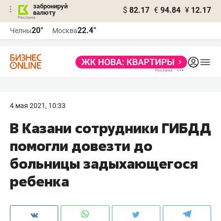
забронируй
$
82.17
€
94.84
¥
12.17
валюту
20°
22.4°
Челны
Москва
4 мая 2021, 10:33
В Казани сотрудники ГИБДД
помогли довезти до
больницы задыхающегося
ребенка