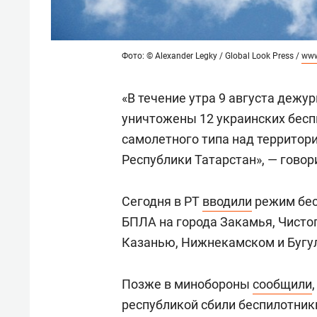
Фото: © Alexander Legky / Global Look Press /
www
«В течение утра 9 августа деж
уничтожены 12 украинских бес
самолетного типа над территор
Республики Татарстан», — говор
Сегодня в РТ
вводили
режим бес
БПЛА на города Закамья, Чистоп
Казанью, Нижнекамском и Бугу
Позже в минобороны
сообщили
республикой сбили беспилотники