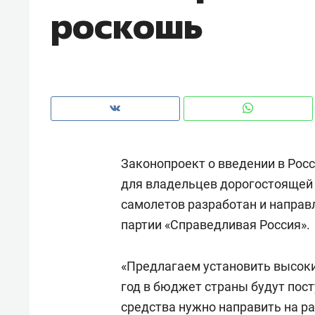
роскошь
рынки, почему надо знать аксакал
чем интересен Оман?
Законопроект о введении в Росс
для владельцев дорогостоящей 
самолетов разработан и направ
партии «Справедливая Россия».
Рекомендуем
Рекоме
«Предлагаем установить высоки
Оставить шум за волной: как
Психо
год в бюджет страны будут пос
строят тишину в казанском
«Дире
средства нужно направить на р
ЖК «Заря»
когда 