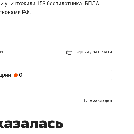
 и уничтожили 153 беспилотника. БПЛА
егионами РФ.
er
версия для печати
арии
0
в закладки
казалась