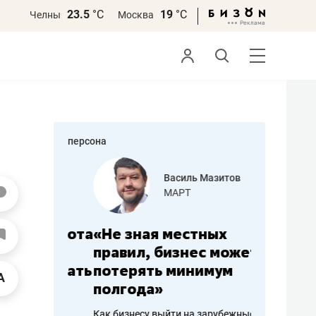
23.5
°С
19
°С
Челны
Москва
персона
еменова
Василь Мазитов
»
МАРТ
а: работа
«Не зная местных
«Мне лу
ечься
правил, бизнес может
не зара
вствовать
потерять минимум
чем пот
полгода»
репутац
пошиву
Как бизнесу выйти на зарубежные
Владелец от