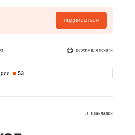
подписаться
er
версия для печати
арии
53
в закладки