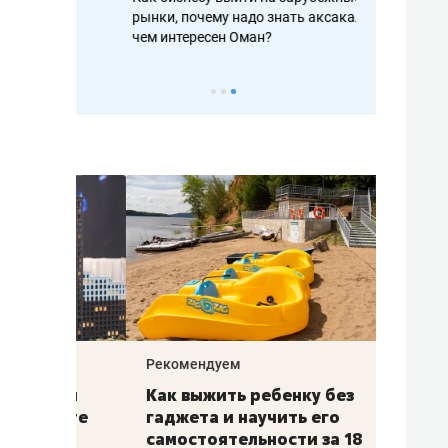
рафакте,
рынки, почему надо знать аксакалов и
о трехкратно
кредитов
чем интересен Оман?
клиентах и ч
Рекомендуем
Рекоме
лья
Как выжить ребенку без
Салих
есте
гаджета и научить его
«Если
а –
самостоятельности за 18
с мин