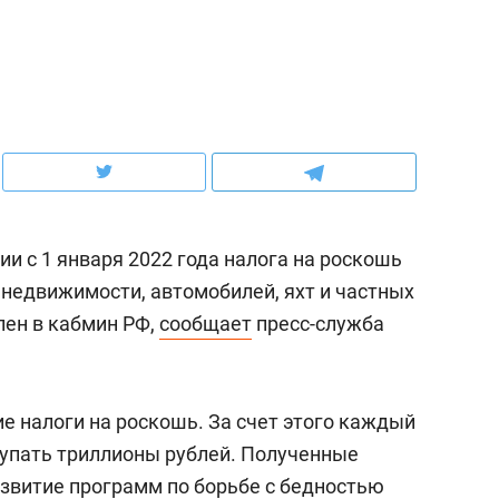
ов и
о трехкратном росте цен, дотошных
школьной формы о конт
клиентах и чудных запросах мастеров
налогах и развитии без 
ии с 1 января 2022 года налога на роскошь
недвижимости, автомобилей, яхт и частных
лен в кабмин РФ,
сообщает
пресс-служба
ндуем
Рекомендуем
е налоги на роскошь. За счет этого каждый
терапевт «Фороса»:
Дизайнер-прораб Ната
тупать триллионы рублей. Полученные
кторский невроз» –
Наседкина: «Ремонт вм
азвитие программ по борьбе с бедностью
человек не считает
с мебелью за 2 миллион