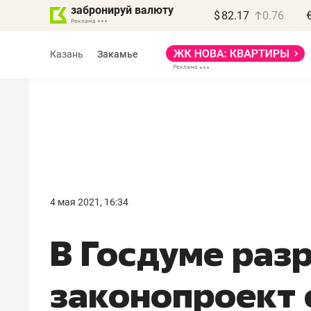
забронируй валюту
$
82.17
0.76
Казань
Закамье
Василь Мазитов
МАРТ
4 мая 2021, 16:34
«Не зная местных
В Госдуме раз
правил, бизнес может
потерять минимум
законопроект 
полгода»
Как бизнесу выйти на зарубежные