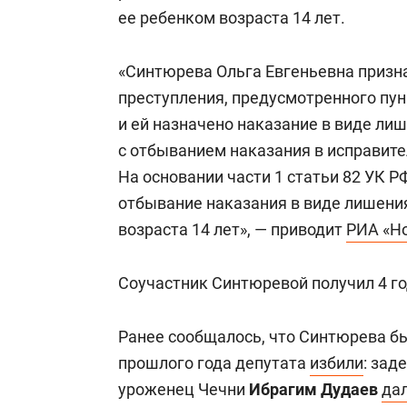
свою сверх
ее ребенком возраста 14 лет.
стрессом»
«Синтюрева Ольга Евгеньевна призн
преступления, предусмотренного пунк
и ей назначено наказание в виде лиш
с отбыванием наказания в исправит
На основании части 1 статьи 82 УК 
отбывание наказания в виде лишени
возраста 14 лет», — приводит
РИА «Н
Соучастник Синтюревой получил 4 го
Ранее сообщалось, что Синтюрева б
прошлого года депутата
избили
: зад
уроженец Чечни
Ибрагим Дудаев
да