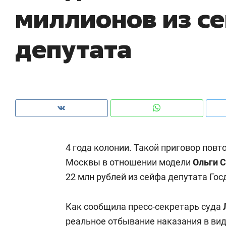
миллионов из с
рынки, почему надо знать аксакалов и
о 
чем интересен Оман?
кл
депутата
4 года колонии. Такой приговор повт
Москвы в отношении модели
Ольги 
22 млн рублей из сейфа депутата Г
Рекомендуем
Рекомендуем
Оставить шум за волной: как
Психотера
Как сообщила пресс-секретарь суда
строят тишину в казанском
«Директор
ЖК «Заря»
реальное отбывание наказания в ви
когда чело