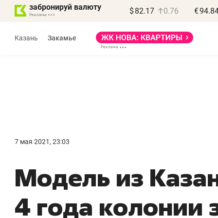
забронируй валюту
$
82.17
0.76
€
94.8
Казань
Закамье
Василь Мазитов
МАРТ
7 мая 2021, 23:03
«Не зная местных
«
Модель из Каза
правил, бизнес может
н
потерять минимум
ч
4 года колонии 
полгода»
р
Как бизнесу выйти на зарубежные
Вл