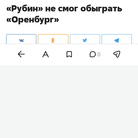
«Рубин» не смог обыграть
«Оренбург»
0
«Рубин» сыграл вничью с «Оренбургом» (1:1) в
матче 3-го тура чемпионата России. В первом
тайме команды обменялись несколькими
опасными моментами. У оренбуржцев шанс
имел забить
Ренат Голыбин
, но полузащитник
пробил мимо ворот. В составе казанцев опасно
бил
Руслан Безруков
, однако гостей выручил
голкипер
Богдан Овсянников.