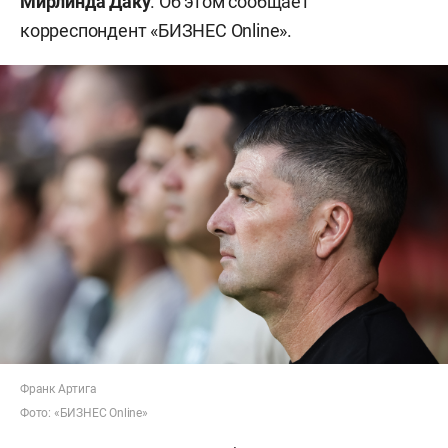
Мирлинда Даку
. Об этом сообщает
корреспондент «БИЗНЕС Online».
Франк Артига
Фото: «БИЗНЕС Online»