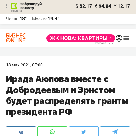
забронируй
$
82.17
€
94.84
¥
12.17
валюту
18°
19.4°
Челны
Москва
18 мая 2021, 07:00
Ирада Аюпова вместе с
Добродеевым и Эрнстом
будет распределять гранты
президента РФ