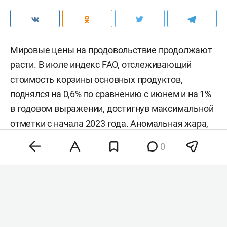
Мировые цены на продовольствие продолжают
расти. В июле индекс FAO, отслеживающий
стоимость корзины основных продуктов,
поднялся на 0,6% по сравнению с июнем и на 1%
в годовом выражении, достигнув максимальной
отметки с начала 2023 года. Аномальная жара,
нестабильность на энергетических рынках и
0
геополитическая напряженность разогнали
цены на зерно, сахар и растительные масла,
тогда как мясо и молочка подешевели. Об этом
сообщила
продовольственная и
сельскохозяйственная организация ООН (FAO).