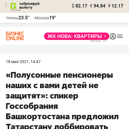
забронируй
$
82.17
€
94.84
¥
12.17
валюту
23.5°
19°
Челны
Москва
18 мая 2021, 14:47
«Полусонные пенсионеры
наших с вами детей не
защитят»: спикер
Госсобрания
Башкортостана предложил
Татарстану лоббировать