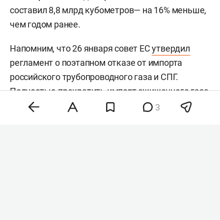
составил 8,8 млрд кубометров— на 16% меньше,
чем годом ранее.
Напомним, что 26 января совет ЕС
утвердил
регламент о поэтапном отказе от импорта
российского трубопроводного газа и СПГ.
Полностью прекратить импорт сжиженного газа
планируется с 1 января 2027 года,
3
трубопроводного — с осени того же года.
«Газпром» ранее
прогнозировал
, что к
следующему отопительному сезону
европейские хранилища могут остаться
заполненными менее чем на 75%.