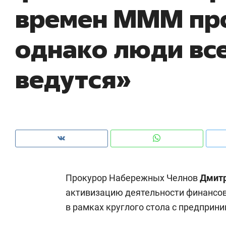
времен МММ про
рынки, почему надо знать аксакалов и
о 
чем интересен Оман?
кл
однако люди вс
ведутся»
Прокурор Набережных Челнов
Дмитр
Рекомендуем
Рекомендуем
активизацию деятельности финансов
Оставить шум за волной: как
Психотера
в рамках круглого стола с предприн
строят тишину в казанском
«Директор
ЖК «Заря»
когда чело