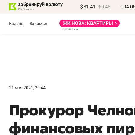
забронируй валюту
$
81.41
0.48
€
94.0
Казань
Закамье
Василь Мазитов
МАРТ
21 мая 2021, 20:44
«Не зная местных
«
Прокурор Челно
правил, бизнес может
н
потерять минимум
ч
финансовых пир
полгода»
р
Как бизнесу выйти на зарубежные
Вл