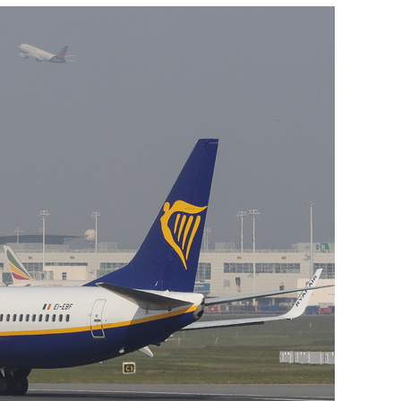
сверхнагрузку
для меня это челлендж
сом»