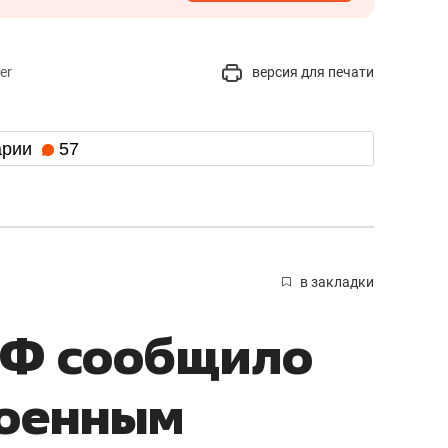
er
версия для печати
арии
57
в закладки
Ф сообщило
военным