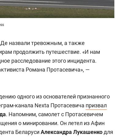
ess
Де назвали тревожным, а также
ирам продолжить путешествие. «И нам
ное расследование этого инцидента.
ктивиста Романа Протасевича», —
ению одного из основателей признанного
еграм-канала Nexta Протасевича
призвал
еда
. Напомним, самолет с Протасевичем
бщения о минировании. Он летел из Афин
дента Беларуси
Александра Лукашенко
для