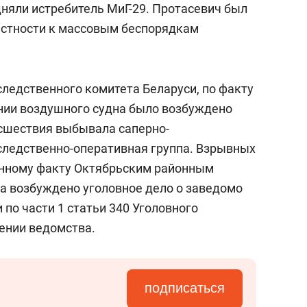
дняли истребитель МиГ-29. Протасевич был
астности к массовым беспорядкам
следственного комитета Беларуси, по факту
нии воздушного судна было возбуждено
исшествия выбывала саперно-
следственно-оперативная группа. Взрывных
анному факту Октябрьским районным
а возбуждено уголовное дело о заведомо
по части 1 статьи 340 Уголовного
щении ведомства.
подписаться