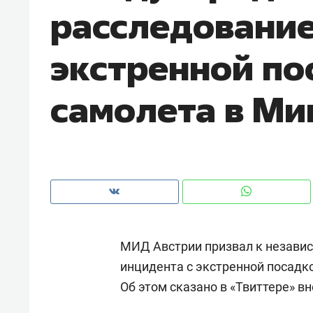
расследование
рынки, почему надо знать аксакал
чем интересен Оман?
экстренной по
самолета в Ми
МИД Австрии призвал к незав
Рекомендуем
Рекоме
инцидента с экстренной посадко
Оставить шум за волной: как
Психо
Об этом сказано в «Твиттере» 
строят тишину в казанском
«Дире
ЖК «Заря»
когда 