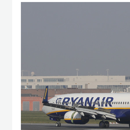
свою 
стрес