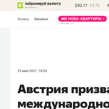
забронируй валюту
$
82.17
0.76
Казань
Закамье
Василь Мазитов
МАРТ
23 мая 2021, 18:26
«Не зная местных
Австрия призв
правил, бизнес может
потерять минимум
международн
полгода»
Как бизнесу выйти на зарубежные