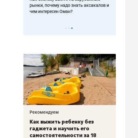
рафакте,
рынки, почему надо знать аксакалов и
о трехкратно
кредитов
чем интересен Оман?
клиентах и ч
Рекомендуем
Рекоме
лья
Как выжить ребенку без
Салих
есте
гаджета и научить его
«Если
а –
самостоятельности за 18
с мин