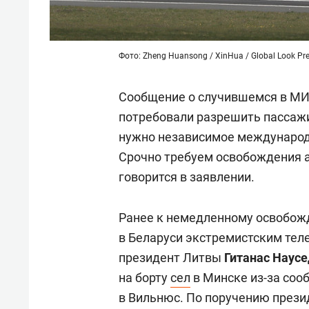
Фото: Zheng Huansong / XinHua / Global Look Pr
Сообщение о случившемся в МИ
потребовали разрешить пассаж
нужно независимое международ
Срочно требуем освобождения а
говорится в заявлении.
Ранее к немедленному освобожд
в Беларуси экстремистским тел
президент Литвы
Гитанас Наус
на борту
сел
в Минске из-за соо
в Вильнюс. По поручению прези