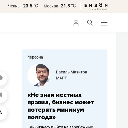
23.5
°С
21.8
°С
Челны
Москва
персона
еменова
Василь Мазитов
»
МАРТ
а: работа
«Не зная местных
«Мне лу
ечься
правил, бизнес может
не зара
вствовать
потерять минимум
чем пот
полгода»
репутац
пошиву
Как бизнесу выйти на зарубежные
Владелец от