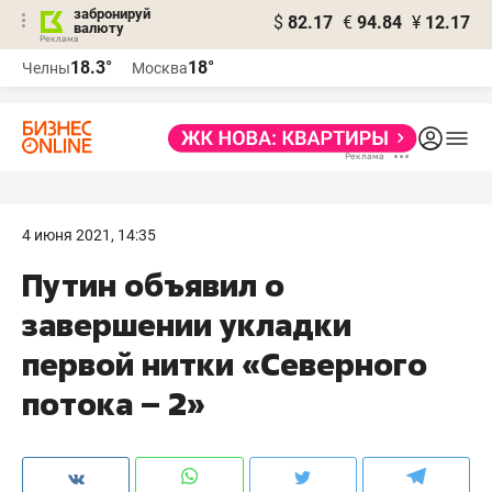
забронируй
$
82.17
€
94.84
¥
12.17
валюту
18.3°
18°
Челны
Москва
4 июня 2021, 14:35
Путин объявил о
завершении укладки
первой нитки «Северного
потока – 2»