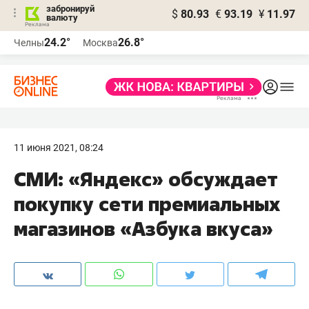
забронируй
$
80.93
€
93.19
¥
11.97
валюту
24.2°
26.8°
Челны
Москва
11 июня 2021, 08:24
СМИ: «Яндекс» обсуждает
покупку сети премиальных
магазинов «Азбука вкуса»