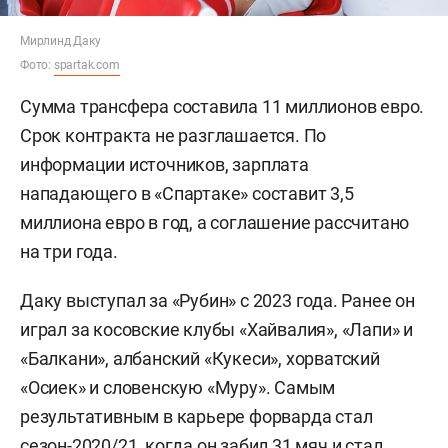
Мирлинд Даку
Фото:
spartak.com
Сумма трансфера составила 11 миллионов евро.
Срок контракта не разглашается. По
информации источников, зарплата
нападающего в «Спартаке» составит 3,5
миллиона евро в год, а соглашение рассчитано
на три года.
Даку выступал за «Рубин» с 2023 года. Ранее он
играл за косовские клубы «Хайвалия», «Лапи» и
«Балкани», албанский «Кукеси», хорватский
«Осиек» и словенскую «Муру». Самым
результативным в карьере форварда стал
сезон-2020/21, когда он забил 31 мяч и стал