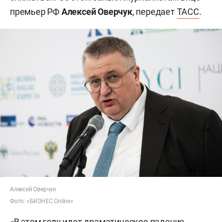
премьер РФ
Алексей Оверчук
, передает
ТАСС
.
Алексей Оверчук
Фото: «БИЗНЕС Online»
«В этом году идет драматическое падение