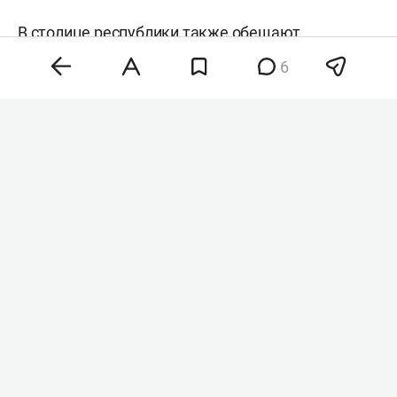
В столице республики также обещают
кратковременные дожди, утром и днем местами
6
ливни. В отдельных районах возможны гроза и
град. Ночью и утром прогнозируют туман. Ветер
местами достигнет 15–18 м/с, днем локально —
до 22 м/с. Температура воздуха ночью будет
варьироваться от плюс 17 до 19 градусов. Днем
воздух прогреется до плюс 22–24 градусов.
Комментарии
2
8 августа 2026, 12:59