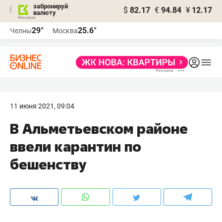
забронируй
$
82.17
€
94.84
¥
12.17
валюту
29°
25.6°
Челны
Москва
11 июня 2021, 09:04
В Альметьевском районе
ввели карантин по
бешенству