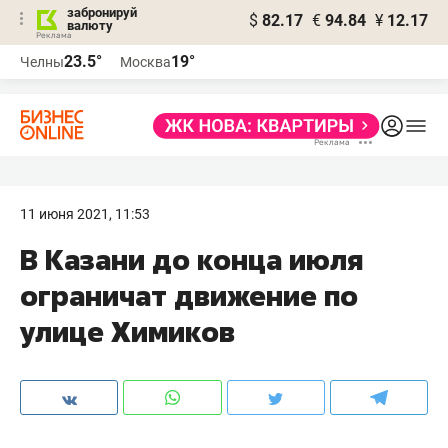
забронируй
$
82.17
€
94.84
¥
12.17
валюту
23.5°
19°
Челны
Москва
11 июня 2021, 11:53
В Казани до конца июля
ограничат движение по
улице Химиков