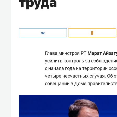
труда
Глава минстроя РТ
Марат Айзат
усилить контроль за соблюдени
с начала года на территории о
четыре несчастных случая. Об 
совещании в Доме правительств