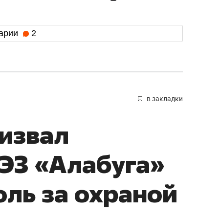
арии
2
в закладки
извал
ЭЗ «Алабуга»
оль за охраной