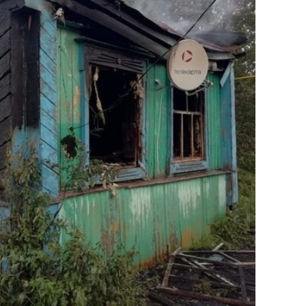
сверхнагрузку
для меня это челлендж
сом»