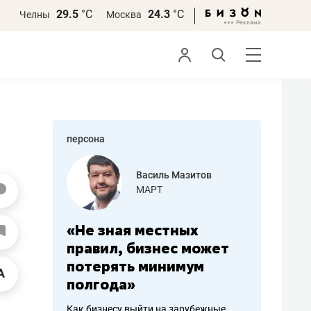
29.5
°С
24.3
°С
Челны
Москва
персона
еменова
Василь Мазитов
»
МАРТ
а: работа
«Не зная местных
«Мне лу
ечься
правил, бизнес может
не зара
вствовать
потерять минимум
чем пот
полгода»
репутац
пошиву
Как бизнесу выйти на зарубежные
Владелец от