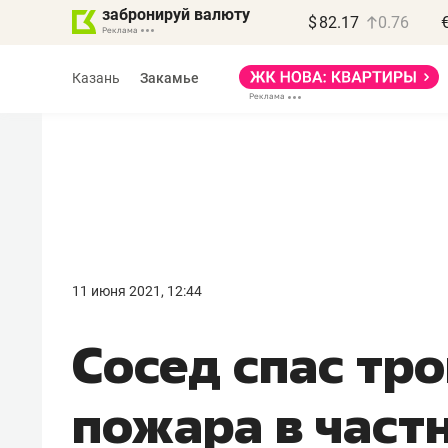
забронируй валюту
$
82.17
0.76
Казань
Закамье
Василь Мазитов
МАРТ
11 июня 2021, 12:44
«Не зная местных
Сосед спас тро
правил, бизнес может
потерять минимум
пожара в част
полгода»
Как бизнесу выйти на зарубежные