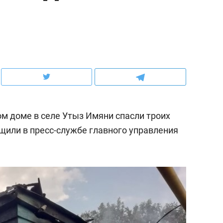
ов и
о трехкратном росте цен, дотошных
школьной формы о конт
клиентах и чудных запросах мастеров
налогах и развитии без 
ом доме в селе Утыз Имяни спасли троих
щили в пресс-службе главного управления
ндуем
Рекомендуем
терапевт «Фороса»:
Дизайнер-прораб Ната
кторский невроз» –
Наседкина: «Ремонт вм
человек не считает
с мебелью за 2 миллион