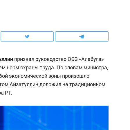
уллин
призвал руководство ОЭЗ «Алабуга»
ем норм охраны труда. По словам министра,
собой экономической зоны произошло
этом Айзатуллин доложил на традиционном
а РТ.