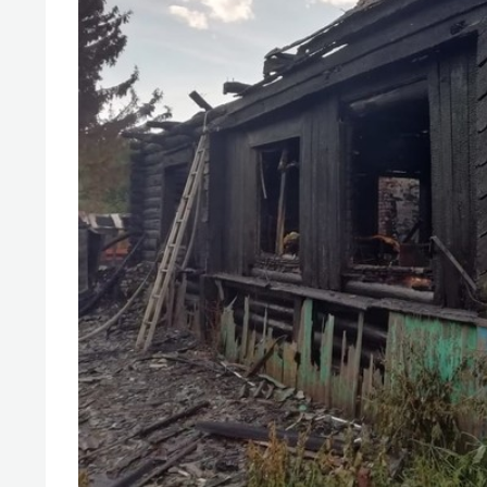
свою 
стрес