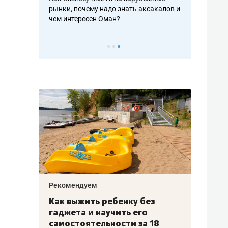
рафакте,
рынки, почему надо знать аксакалов и
о трехкратно
кредитов
чем интересен Оман?
клиентах и ч
Рекомендуем
Рекоме
лья
Как выжить ребенку без
Салих
есте
гаджета и научить его
«Если
а –
самостоятельности за 18
с мин