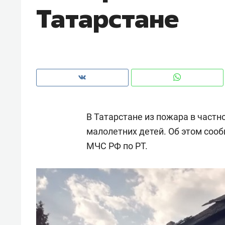
Татарстане
рынки, почему надо знать аксакал
чем интересен Оман?
В Татарстане из пожара в частн
малолетних детей. Об этом сооб
МЧС РФ по РТ.
Рекомендуем
Рекоме
Оставить шум за волной: как
Психо
строят тишину в казанском
«Дире
ЖК «Заря»
когда 