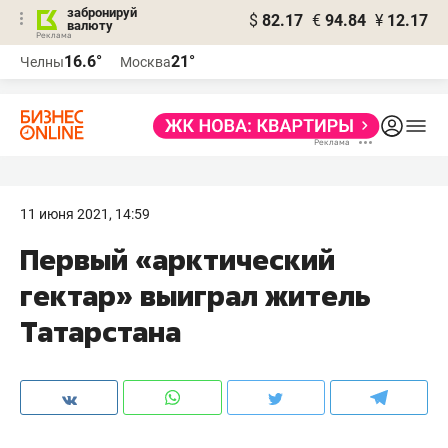
забронируй
$
82.17
€
94.84
¥
12.17
валюту
16.6°
21°
Челны
Москва
11 июня 2021, 14:59
Первый «арктический
гектар» выиграл житель
Татарстана