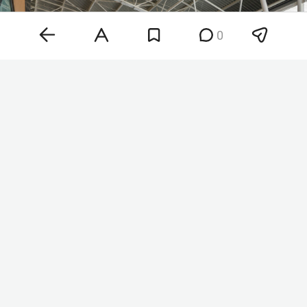
0
Фото: «БИЗНЕС Online» (архив)
Вылет в Сочи должен был уйти в 14:55, но теперь
вылетит лишь в 10 утра завтра. Задержка —
почти 19 часов. Немногим лучше ситуация с
прилетом из Сочи: вместо 13:50 борт ожидают