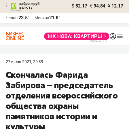
забронируй
$
82.17
€
94.84
¥
12.17
валюту
23.5°
21.8°
Челны
Москва
27 июня 2021, 20:39
Скончалась Фарида
Забирова – председатель
отделения всероссийского
общества охраны
памятников истории и
культуры