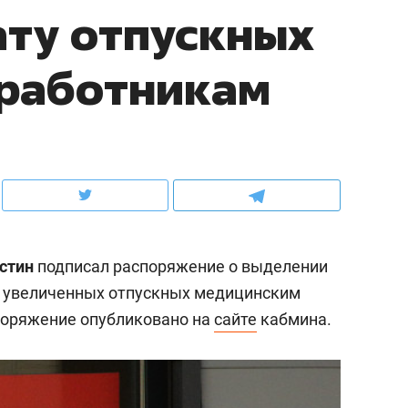
ату отпускных
ов и
о трехкратном росте цен, дотошных
школьной формы о конт
клиентах и чудных запросах мастеров
налогах и развитии без 
цработникам
стин
подписал распоряжение о выделении
ту увеличенных отпускных медицинским
поряжение опубликовано на
сайте
кабмина.
ндуем
Рекомендуем
терапевт «Фороса»:
Дизайнер-прораб Ната
кторский невроз» –
Наседкина: «Ремонт вм
человек не считает
с мебелью за 2 миллион