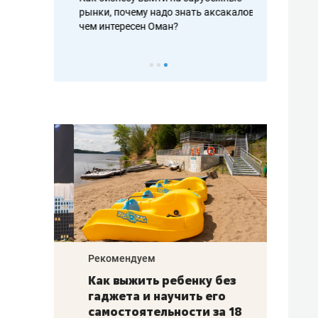
рафакте,
рынки, почему надо знать аксакалов и
о трехкратно
кредитов
чем интересен Оман?
клиентах и ч
Рекомендуем
Рекоме
лья
Как выжить ребенку без
Салих
есте
гаджета и научить его
«Если
а –
самостоятельности за 18
с мин