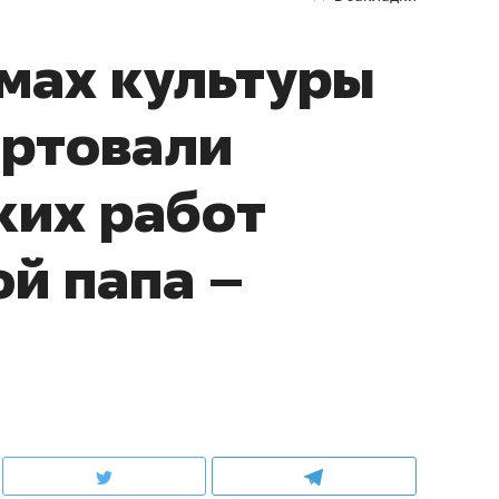
мах культуры
артовали
ких работ
й папа –