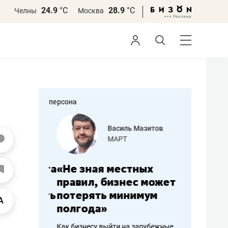
24.9
°С
28.9
°С
Челны
Москва
персона
еменова
Василь Мазитов
»
МАРТ
а: работа
«Не зная местных
«Мне лу
ечься
правил, бизнес может
не зара
вствовать
потерять минимум
чем пот
полгода»
репутац
пошиву
Как бизнесу выйти на зарубежные
Владелец от