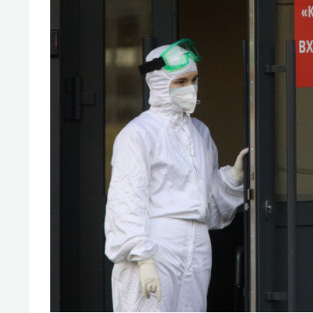
спорта
свою 
стрес