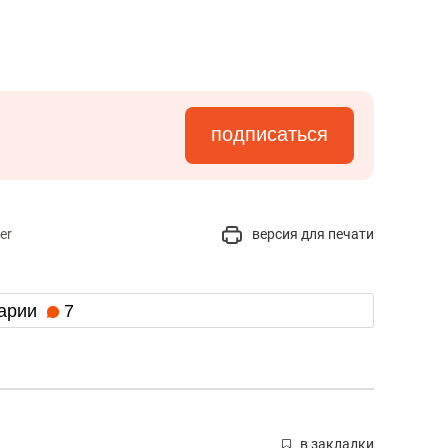
подписаться
er
версия для печати
арии
7
в закладки