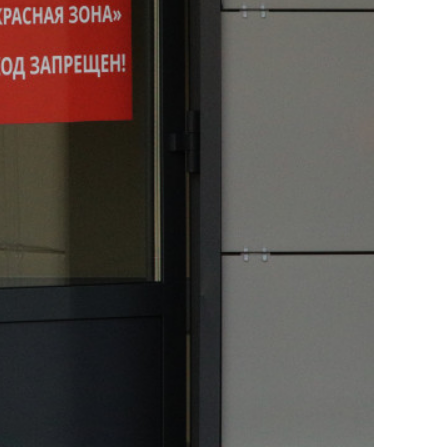
сверхнагрузку
для меня это челлендж
сом»