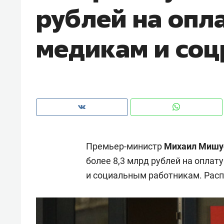
рублей на опл
рынки, почему надо знать аксакал
чем интересен Оман?
медикам и со
Премьер-министр
Михаил Мишу
более 8,3 млрд рублей на опла
и социальным работникам. Рас
Рекомендуем
Рекоме
Падел, фитнес, танцы и даже
Психо
ниндзя-зал: как ТРЦ «Франт»
«Дире
стал Меккой для любителей
когда 