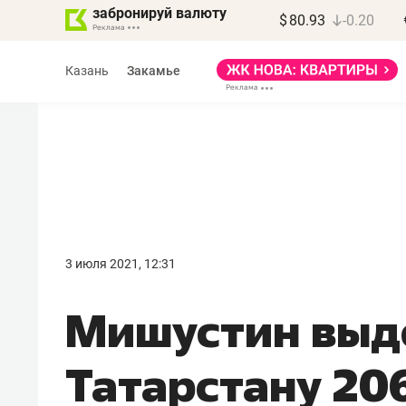
забронируй валюту
$
80.93
-0.20
Казань
Закамье
Василь Мазитов
МАРТ
3 июля 2021, 12:31
«Не зная местных
Мишустин выд
правил, бизнес может
потерять минимум
Татарстану 20
полгода»
Как бизнесу выйти на зарубежные