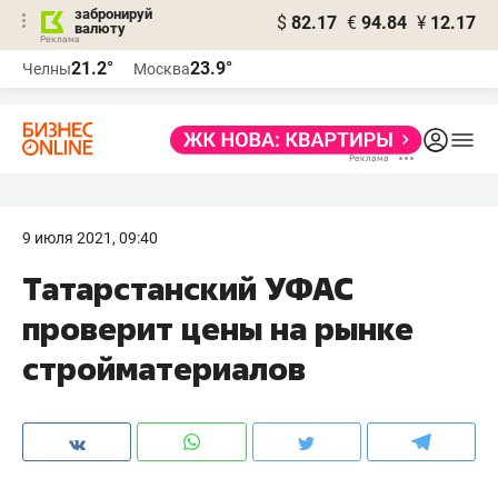
забронируй
$
82.17
€
94.84
¥
12.17
валюту
21.2°
23.9°
Челны
Москва
9 июля 2021, 09:40
Татарстанский УФАС
проверит цены на рынке
стройматериалов