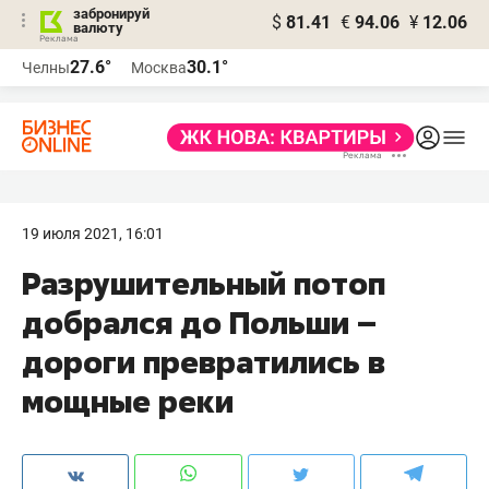
забронируй
$
81.41
€
94.06
¥
12.06
валюту
27.6°
30.1°
Челны
Москва
19 июля 2021, 16:01
Разрушительный потоп
добрался до Польши –
дороги превратились в
мощные реки