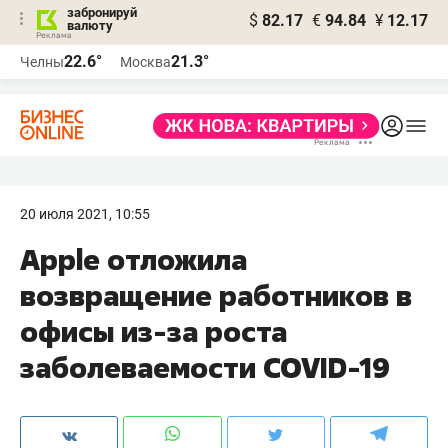
забронируй
$
82.17
€
94.84
¥
12.17
валюту
22.6°
21.3°
Челны
Москва
20 июля 2021, 10:55
Apple отложила
возвращение работников в
офисы из-за роста
заболеваемости COVID-19