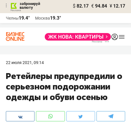
забронируй
$
82.17
€
94.84
¥
12.17
валюту
19.4°
19.3°
Челны
Москва
22 июля 2021, 09:14
Ретейлеры предупредили о
серьезном подорожании
одежды и обуви осенью