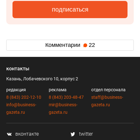
подписаться
Комментарии
22
контакты
Казань, Лобачевского 10, корпус 2
редакция
реклама
отдел персонала
8 (843) 202-12-10
8 (843) 203-48-47
staff@business-
info@business-
mir@business-
gazeta.ru
gazeta.ru
gazeta.ru
вконтакте
twitter