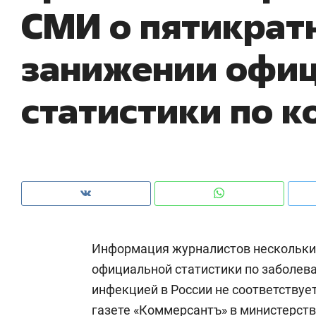
СМИ о пятикрат
с ЖК «Иволга» в Зеленодольске
шк
на
занижении офи
статистики по к
Информация журналистов нескольки
Рекомендуем
Рекомендуем
официальной статистики по заболев
Падел, фитнес, танцы и даже
Психотера
инфекцией в России не соответствуе
ниндзя-зал: как ТРЦ «Франт»
«Директор
стал Меккой для любителей
когда чело
газете «
Коммерсантъ
» в министерст