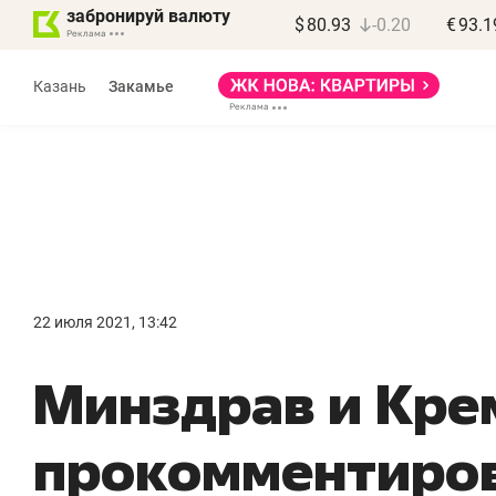
забронируй валюту
$
80.93
-0.20
€
93.1
Казань
Закамье
Марат Арсланов
«КирпичХолдинг»
22 июля 2021, 13:42
«Главная задача
«
​Минздрав и Кре
девелопера – найти
п
правильный продукт»
о
прокомментиро
с
Девелопер из топ-10* застройщиков
Башкортостана входит в Татарстан
На