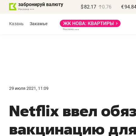
забронируй валюту
$
82.17
0.76
€
94.8
Казань
Закамье
Василь Мазитов
МАРТ
29 июля 2021, 11:09
«Не зная местных
«
Netflix ввел об
правил, бизнес может
н
потерять минимум
ч
вакцинацию для
полгода»
р
Как бизнесу выйти на зарубежные
Вл