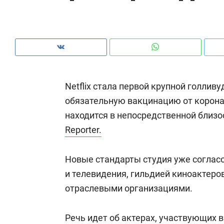
рынки, почему надо знать аксакалов и
о 
чем интересен Оман?
кл
Netflix стала первой крупной голлив
обязательную вакцинацию от коронав
находится в непосредственной близо
Reporter.
Новые стандарты студия уже соглас
и телевидения, гильдией киноактеро
Рекомендуем
Рекомендуем
отраслевыми организациями.
Оставить шум за волной: как
Психотера
строят тишину в казанском
«Директор
Речь идет об актерах, участвующих 
ЖК «Заря»
когда чело