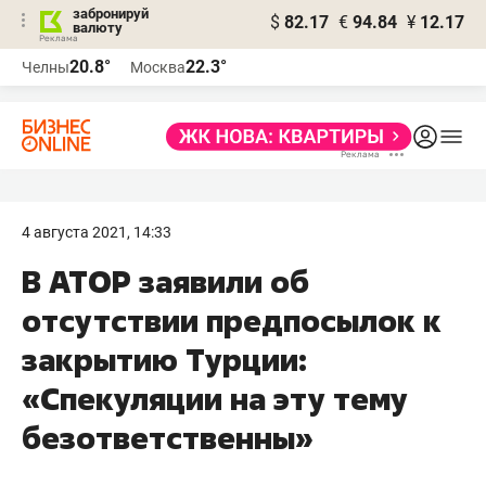
забронируй
$
82.17
€
94.84
¥
12.17
валюту
20.8°
22.3°
Челны
Москва
4 августа 2021, 14:33
В АТОР заявили об
отсутствии предпосылок к
закрытию Турции:
«Спекуляции на эту тему
безответственны»