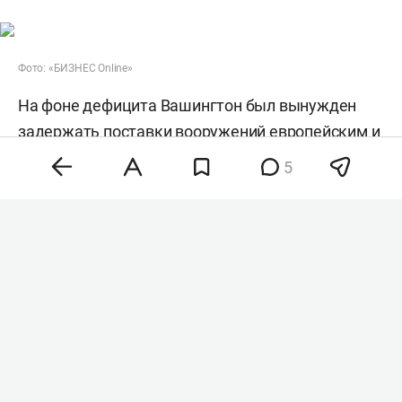
Фото: «БИЗНЕС Online»
На фоне дефицита Вашингтон был вынужден
задержать поставки вооружений европейским и
азиатским союзникам. Кроме того, Пентагон
5
перебросил на Ближний Восток корабли,
самолеты и подразделения ПВО из Европы и
Азии, что привело к сокращению американского
военного присутствия в этих регионах, пишет
газета со ссылкой на американских и западных
чиновников.
По данным издания, особенно серьезные
последствия это может иметь для стран Азии. В