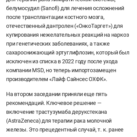
белумосудил (Sanofi) для лечения осложнений
после трансплантации костного мозга,
отечественный дантролен («ОнкоТаргет») для
купирования нежелательных реакций на наркоз
при генетических заболеваниях, а также
сахароснижающий эртуглифлозин, который был
исключен из списка в 2022 году после ухода
компании MSD, но теперь импортозамещен
производителем «Лайф Сайнсес ОХФК».
На втором заседании приняли еще пять
рекомендаций. Ключевое решение —
включение трастузумаба дерукстекана
(AstraZeneca) для терапии рака молочной
железы. Это прецедентный случай, т. к. ранее