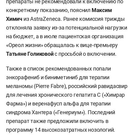
препараты не рекомендовали к включению по
конкретному показанию, пояснил
Максим
Химич
из AstraZeneca. Ранее комиссия трижды
отклоняла заявку из-за потенциальной нагрузки
на бюджет, а в июле пациентская организация
«Ореол жизни» обращалась к вице-премьеру
Татьяне Голиковой
с просьбой о включении.
Также в список рекомендованных попали
энкорафениб и биниметиниб для терапии
меланомы (Pierre Fabre), российский равидасвир
для лечения хронического гепатита С («Химрар
Фарма») и веренафусп альфа для терапии
синдрома Хантера («Генериум»). Последний
препарат также предложили включить в
программу 14 высокозатратных нозологий.