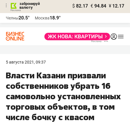
забронируй
$
82.17
€
94.84
¥
12.17
валюту
20.5°
18.9°
Челны
Москва
5 августа 2021, 09:37
Власти Казани призвали
собственников убрать 16
самовольно установленных
торговых объектов, в том
числе бочку с квасом