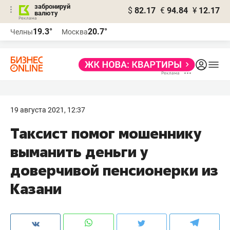
забронируй
$
82.17
€
94.84
¥
12.17
валюту
19.3°
20.7°
Челны
Москва
19 августа 2021, 12:37
Таксист помог мошеннику
выманить деньги у
доверчивой пенсионерки из
Казани