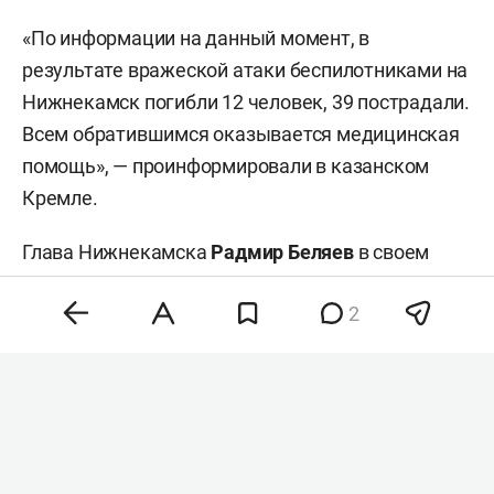
«По информации на данный момент, в
результате вражеской атаки беспилотниками на
Нижнекамск погибли 12 человек, 39 пострадали.
Всем обратившимся оказывается медицинская
помощь», — проинформировали в казанском
Кремле.
Глава Нижнекамска
Радмир Беляев
в своем
телеграм-канале
выразил
соболезнования
2
семьям погибших. «Это огромная боль для всех
нас. От имени всех жителей Нижнекамского
района выражаю искренние соболезнования
семьям погибших», — написал он. Все службы
продолжают работать, уточнил Беляев.