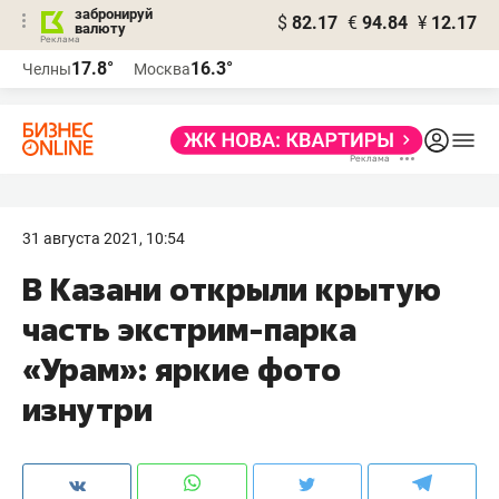
забронируй
$
82.17
€
94.84
¥
12.17
валюту
17.8°
16.3°
Челны
Москва
31 августа 2021, 10:54
В Казани открыли крытую
часть экстрим-парка
«Урам»: яркие фото
изнутри