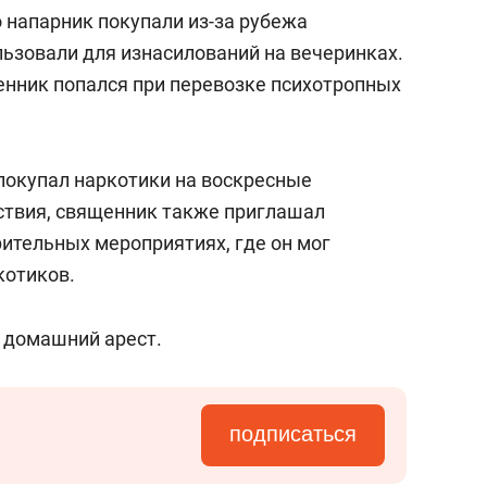
сверхнагрузку
для меня это челлендж
 напарник покупали из-за рубежа
сом»
льзовали для изнасилований на вечеринках.
енник попался при перевозке психотропных
 покупал наркотики на воскресные
ствия, священник также приглашал
рительных мероприятиях, где он мог
котиков.
 домашний арест.
подписаться