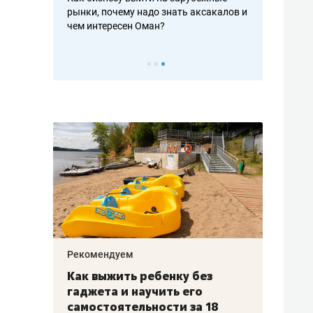
рафакте,
рынки, почему надо знать аксакалов и
о трехкратно
кредитов
чем интересен Оман?
клиентах и ч
Рекомендуем
Рекоме
лья
Как выжить ребенку без
Салих
есте
гаджета и научить его
«Если
а –
самостоятельности за 18
с мин