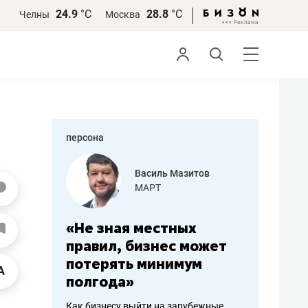
24.9
°С
28.8
°С
Челны
Москва
персона
еменова
Василь Мазитов
»
МАРТ
а: работа
«Не зная местных
«Мне лу
ечься
правил, бизнес может
не зара
вствовать
потерять минимум
чем пот
полгода»
репутац
пошиву
Как бизнесу выйти на зарубежные
Владелец от