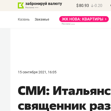
забронируй валюту
$
80.93
-0.20
Казань
Закамье
Василь Мазитов
МАРТ
15 сентября 2021, 16:05
«Не зная местных
СМИ: Итальян
правил, бизнес может
потерять минимум
священник ра
полгода»
Как бизнесу выйти на зарубежные