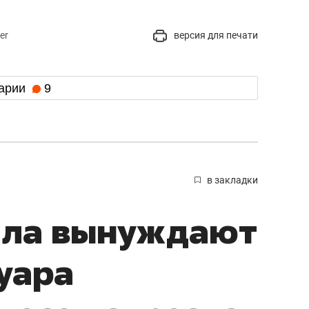
er
версия для печати
арии
9
в закладки
ала вынуждают
уара