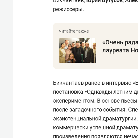
Бикчантаев,
Юрий Бутусов
,
Алек
режиссеры.
«Очень рада
лауреата Но
Бикчантаев ранее в интервью «Б
постановка «Однажды летним д
экспериментом. В основе пьесы
после загадочного события. Спе
экзистенциальной драматургии. 
коммерчески успешной драматур
произведения появляются нечаст