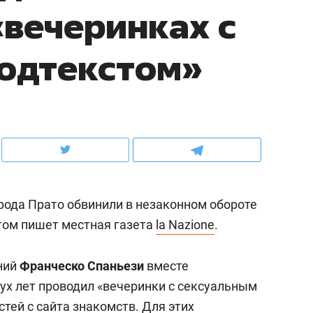
«вечеринках с
ов и
о трехкратном росте цен, дотошных
школьной формы о конт
клиентах и чудных запросах мастеров
налогах и развитии без 
подтекстом»
рода Прато обвинили в незаконном обороте
этом пишет местная газета
la Nazione
.
ндуем
Рекомендуем
ний
Франческо Спаньези
вместе
терапевт «Фороса»:
Дизайнер-прораб Ната
ух лет проводил «вечеринки с сексуальным
кторский невроз» –
Наседкина: «Ремонт вм
стей с сайта знакомств. Для этих
человек не считает
с мебелью за 2 миллион