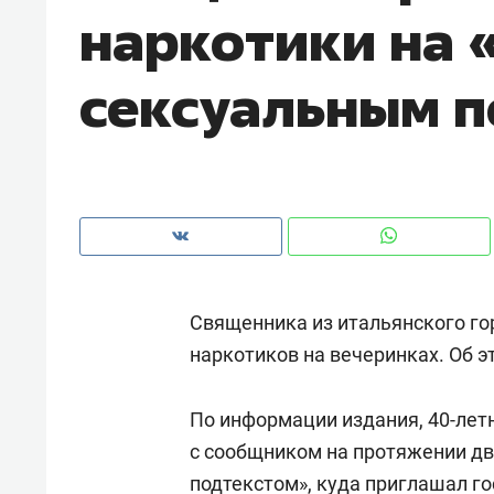
наркотики на 
рынки, почему надо знать аксакал
чем интересен Оман?
сексуальным 
Священника из итальянского го
наркотиков на вечеринках. Об 
Рекомендуем
Рекоме
По информации издания, 40-лет
Падел, фитнес, танцы и даже
Психо
с сообщником на протяжении дв
ниндзя-зал: как ТРЦ «Франт»
«Дире
стал Меккой для любителей
подтекстом», куда приглашал го
когда 