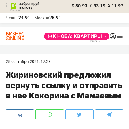
забронируй
$
80.93
€
93.19
¥
11.97
валюту
24.9°
28.9°
Челны
Москва
25 сентября 2021, 17:28
Жириновский предложил
вернуть ссылку и отправить
в нее Кокорина с Мамаевым